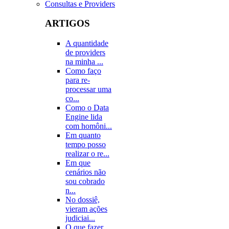
Consultas e Providers
ARTIGOS
A quantidade
de providers
na minha ...
Como faço
para re-
processar uma
co...
Como o Data
Engine lida
com homôni...
Em quanto
tempo posso
realizar o re...
Em que
cenários não
sou cobrado
n...
No dossiê,
vieram ações
judiciai...
O que fazer