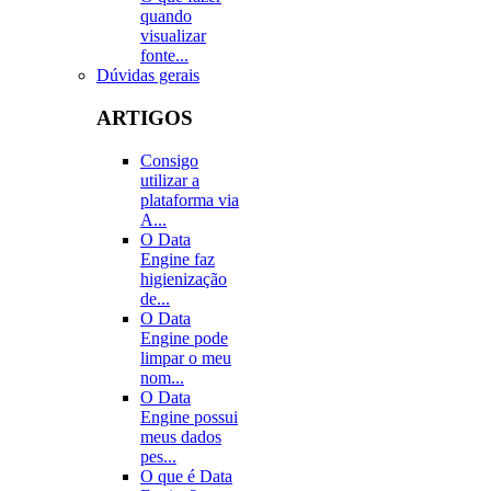
quando
visualizar
fonte...
Dúvidas gerais
ARTIGOS
Consigo
utilizar a
plataforma via
A...
O Data
Engine faz
higienização
de...
O Data
Engine pode
limpar o meu
nom...
O Data
Engine possui
meus dados
pes...
O que é Data