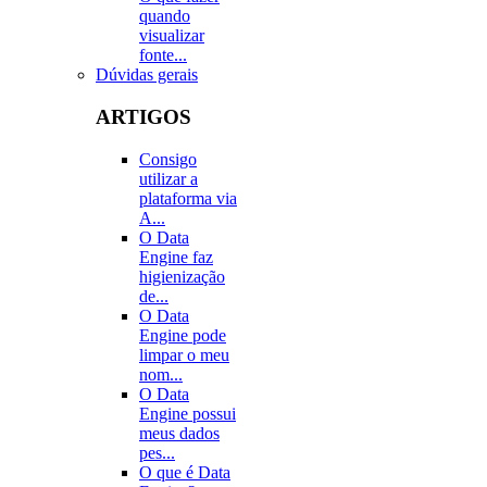
quando
visualizar
fonte...
Dúvidas gerais
ARTIGOS
Consigo
utilizar a
plataforma via
A...
O Data
Engine faz
higienização
de...
O Data
Engine pode
limpar o meu
nom...
O Data
Engine possui
meus dados
pes...
O que é Data