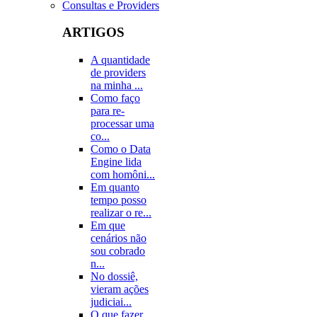
Consultas e Providers
ARTIGOS
A quantidade
de providers
na minha ...
Como faço
para re-
processar uma
co...
Como o Data
Engine lida
com homôni...
Em quanto
tempo posso
realizar o re...
Em que
cenários não
sou cobrado
n...
No dossiê,
vieram ações
judiciai...
O que fazer