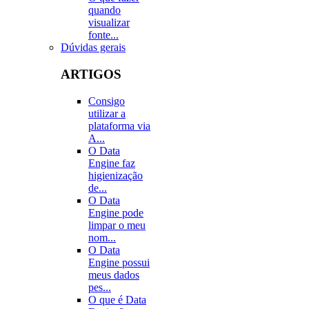
quando
visualizar
fonte...
Dúvidas gerais
ARTIGOS
Consigo
utilizar a
plataforma via
A...
O Data
Engine faz
higienização
de...
O Data
Engine pode
limpar o meu
nom...
O Data
Engine possui
meus dados
pes...
O que é Data