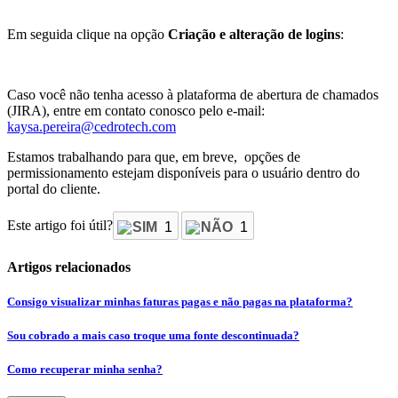
Em seguida clique na opção
Criação e alteração de logins
:
Caso você não tenha acesso à plataforma de abertura de chamados
(JIRA), entre em contato conosco pelo e-mail:
kaysa.pereira@cedrotech.com
Estamos trabalhando para que, em breve, opções de
permissionamento estejam disponíveis para o usuário dentro do
portal do cliente.
Este artigo foi útil?
SIM
1
NÃO
1
Artigos relacionados
Consigo visualizar minhas faturas pagas e não pagas na plataforma?
Sou cobrado a mais caso troque uma fonte descontinuada?
Como recuperar minha senha?