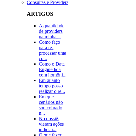
Consultas e Providers
ARTIGOS
A quantidade
de providers
na minha ...
Como faço
para re-
processar uma
co...
Como o Data
Engine lida
com homôni...
Em quanto
tempo posso
realizar o re...
Em que
cenários não
sou cobrado
n...
No dossiê,
vieram ações
judiciai...
O que fazer