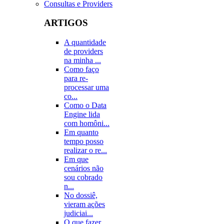
Consultas e Providers
ARTIGOS
A quantidade
de providers
na minha ...
Como faço
para re-
processar uma
co...
Como o Data
Engine lida
com homôni...
Em quanto
tempo posso
realizar o re...
Em que
cenários não
sou cobrado
n...
No dossiê,
vieram ações
judiciai...
O que fazer