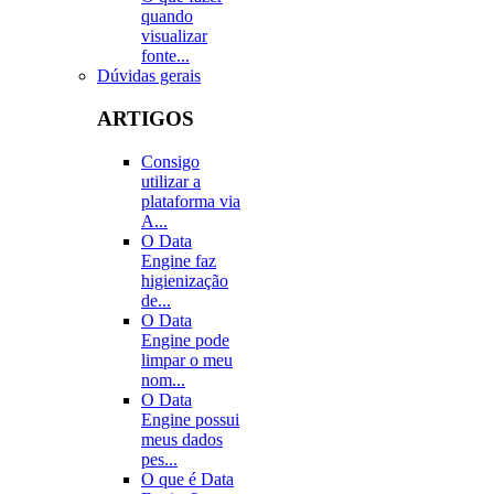
quando
visualizar
fonte...
Dúvidas gerais
ARTIGOS
Consigo
utilizar a
plataforma via
A...
O Data
Engine faz
higienização
de...
O Data
Engine pode
limpar o meu
nom...
O Data
Engine possui
meus dados
pes...
O que é Data