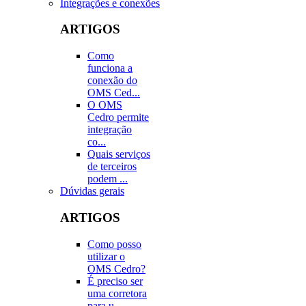
Integrações e conexões
ARTIGOS
Como
funciona a
conexão do
OMS Ced...
O OMS
Cedro permite
integração
co...
Quais serviços
de terceiros
podem ...
Dúvidas gerais
ARTIGOS
Como posso
utilizar o
OMS Cedro?
É preciso ser
uma corretora
para u...