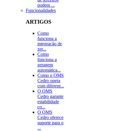
podem ...
Funcionalidades
ARTIGOS
Como
funciona a
integração de
zer...
Como
funciona a
zeragem
automática...
Como o OMS
Cedro opera
com diferent...
O OMS
Cedro garante
estabilidade
co...
O OMS
Cedro oferece
suporte para o
...