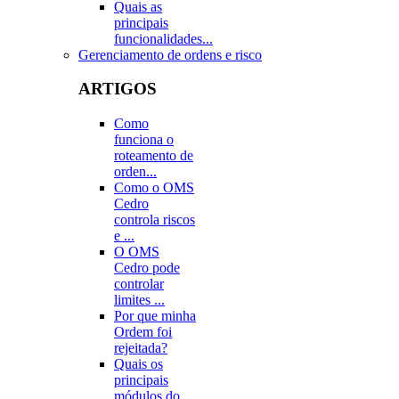
Quais as
principais
funcionalidades...
Gerenciamento de ordens e risco
ARTIGOS
Como
funciona o
roteamento de
orden...
Como o OMS
Cedro
controla riscos
e ...
O OMS
Cedro pode
controlar
limites ...
Por que minha
Ordem foi
rejeitada?
Quais os
principais
módulos do