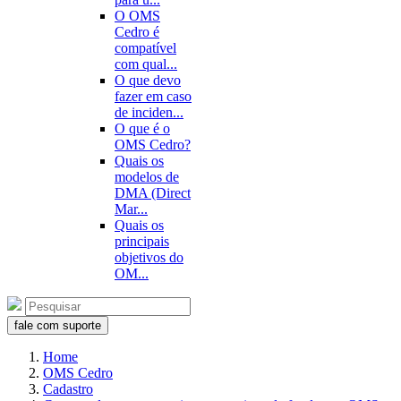
O OMS
Cedro é
compatível
com qual...
O que devo
fazer em caso
de inciden...
O que é o
OMS Cedro?
Quais os
modelos de
DMA (Direct
Mar...
Quais os
principais
objetivos do
OM...
fale com suporte
Home
OMS Cedro
Cadastro