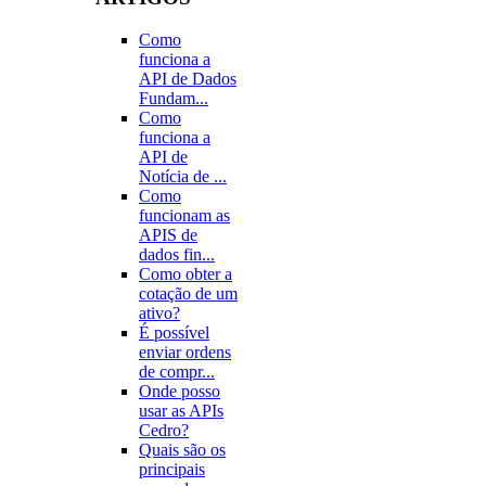
Como
funciona a
API de Dados
Fundam...
Como
funciona a
API de
Notícia de ...
Como
funcionam as
APIS de
dados fin...
Como obter a
cotação de um
ativo?
É possível
enviar ordens
de compr...
Onde posso
usar as APIs
Cedro?
Quais são os
principais