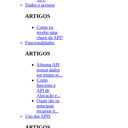
Dados e acessos
ARTIGOS
Como eu
recebo uma
chave da API?
Funcionalidades
ARTIGOS
Alguma API
possui dados
em tempo re...
Como
funciona a
API de
Alocação e...
Quais são os
principais
recursos d...
Uso das APIS
ARTIGOS