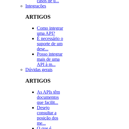
casos de u...
Integrações
ARTIGOS
Como integrar
uma API?
É necessário o
suporte de um
dese...
Posso integrar
mais de uma
API à m...
Dúvidas gerais
ARTIGOS
As APIs têm
documentos
que facilit...
Desejo
consultar a
posição dos
me...
O que é