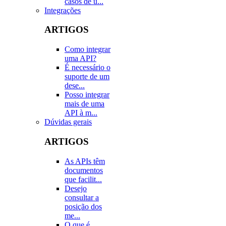
casos de u...
Integrações
ARTIGOS
Como integrar
uma API?
É necessário o
suporte de um
dese...
Posso integrar
mais de uma
API à m...
Dúvidas gerais
ARTIGOS
As APIs têm
documentos
que facilit...
Desejo
consultar a
posição dos
me...
O que é