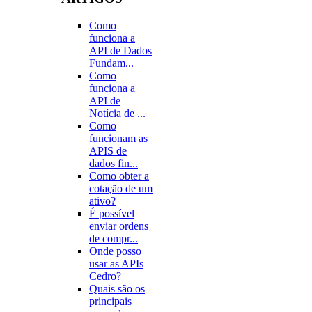
Como
funciona a
API de Dados
Fundam...
Como
funciona a
API de
Notícia de ...
Como
funcionam as
APIS de
dados fin...
Como obter a
cotação de um
ativo?
É possível
enviar ordens
de compr...
Onde posso
usar as APIs
Cedro?
Quais são os
principais