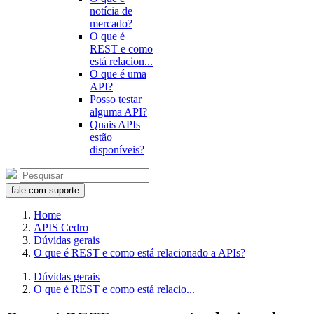
notícia de
mercado?
O que é
REST e como
está relacion...
O que é uma
API?
Posso testar
alguma API?
Quais APIs
estão
disponíveis?
fale com suporte
Home
APIS Cedro
Dúvidas gerais
O que é REST e como está relacionado a APIs?
Dúvidas gerais
O que é REST e como está relacio...