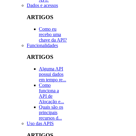
Dados e acessos
ARTIGOS
Como eu
recebo uma
chave da API?
Funcionalidades
ARTIGOS
Alguma API
possui dados
em tempo re...
Como
funciona a
API de
Alocação e...
Quais são os
principais
recursos d...
Uso das APIS
ARTIGOS