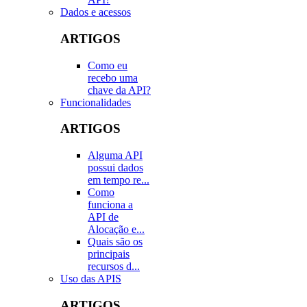
Dados e acessos
ARTIGOS
Como eu
recebo uma
chave da API?
Funcionalidades
ARTIGOS
Alguma API
possui dados
em tempo re...
Como
funciona a
API de
Alocação e...
Quais são os
principais
recursos d...
Uso das APIS
ARTIGOS