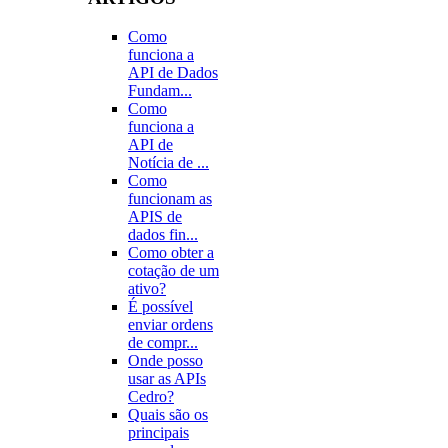
Como
funciona a
API de Dados
Fundam...
Como
funciona a
API de
Notícia de ...
Como
funcionam as
APIS de
dados fin...
Como obter a
cotação de um
ativo?
É possível
enviar ordens
de compr...
Onde posso
usar as APIs
Cedro?
Quais são os
principais