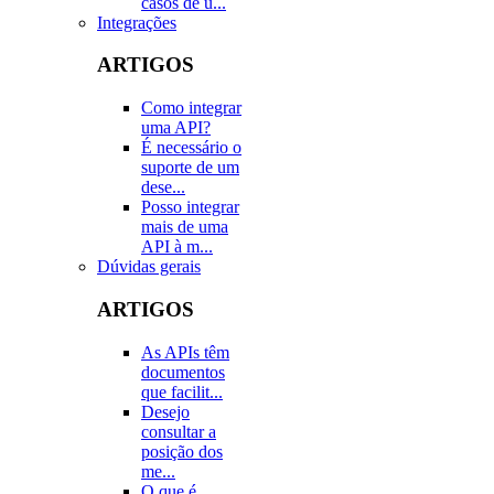
casos de u...
Integrações
ARTIGOS
Como integrar
uma API?
É necessário o
suporte de um
dese...
Posso integrar
mais de uma
API à m...
Dúvidas gerais
ARTIGOS
As APIs têm
documentos
que facilit...
Desejo
consultar a
posição dos
me...
O que é