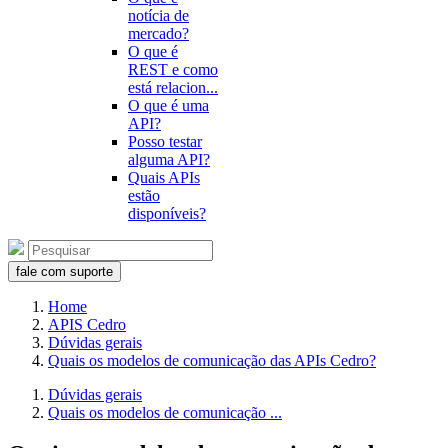
notícia de
mercado?
O que é
REST e como
está relacion...
O que é uma
API?
Posso testar
alguma API?
Quais APIs
estão
disponíveis?
fale com suporte
Home
APIS Cedro
Dúvidas gerais
Quais os modelos de comunicação das APIs Cedro?
Dúvidas gerais
Quais os modelos de comunicação ...