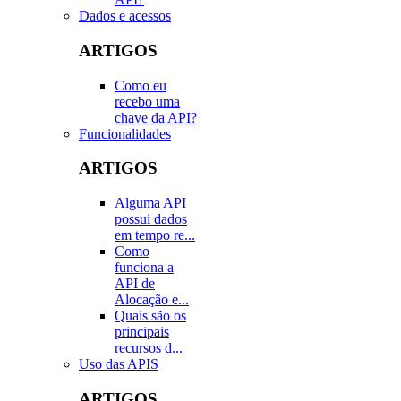
Dados e acessos
ARTIGOS
Como eu
recebo uma
chave da API?
Funcionalidades
ARTIGOS
Alguma API
possui dados
em tempo re...
Como
funciona a
API de
Alocação e...
Quais são os
principais
recursos d...
Uso das APIS
ARTIGOS