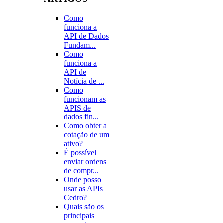
Como
funciona a
API de Dados
Fundam...
Como
funciona a
API de
Notícia de ...
Como
funcionam as
APIS de
dados fin...
Como obter a
cotação de um
ativo?
É possível
enviar ordens
de compr...
Onde posso
usar as APIs
Cedro?
Quais são os
principais