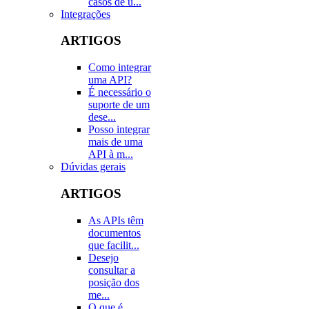
casos de u...
Integrações
ARTIGOS
Como integrar
uma API?
É necessário o
suporte de um
dese...
Posso integrar
mais de uma
API à m...
Dúvidas gerais
ARTIGOS
As APIs têm
documentos
que facilit...
Desejo
consultar a
posição dos
me...
O que é