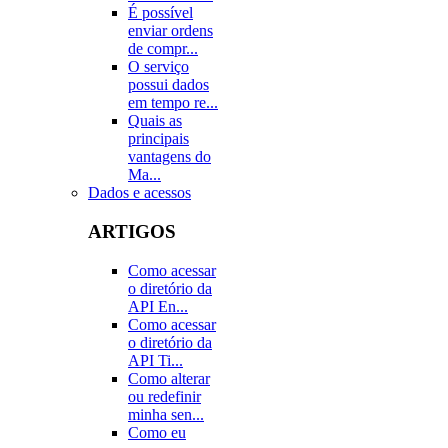
É possível
enviar ordens
de compr...
O serviço
possui dados
em tempo re...
Quais as
principais
vantagens do
Ma...
Dados e acessos
ARTIGOS
Como acessar
o diretório da
API En...
Como acessar
o diretório da
API Ti...
Como alterar
ou redefinir
minha sen...
Como eu