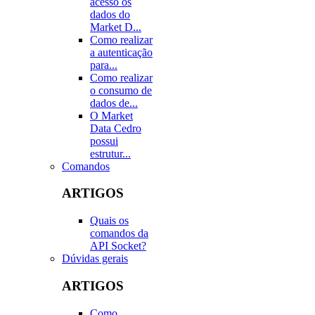
acesso os
dados do
Market D...
Como realizar
a autenticação
para...
Como realizar
o consumo de
dados de...
O Market
Data Cedro
possui
estrutur...
Comandos
ARTIGOS
Quais os
comandos da
API Socket?
Dúvidas gerais
ARTIGOS
Como