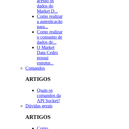
acesso os
dados do
Market D...
Como realizar
a autenticação
para...
Como realizar
o consumo de
dados de...
O Market
Data Cedro
possui
estrutur...
Comandos
ARTIGOS
Quais os
comandos da
API Socket?
Dúvidas gerais
ARTIGOS
Como