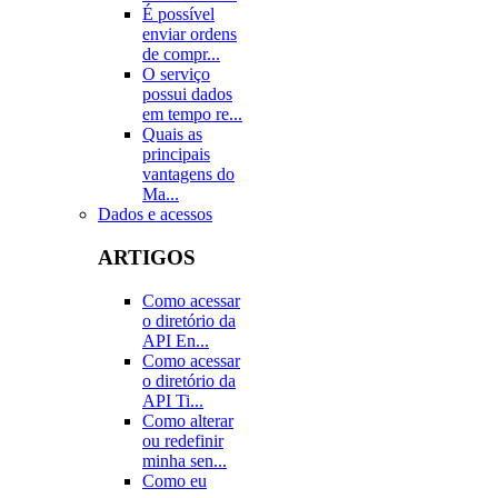
É possível
enviar ordens
de compr...
O serviço
possui dados
em tempo re...
Quais as
principais
vantagens do
Ma...
Dados e acessos
ARTIGOS
Como acessar
o diretório da
API En...
Como acessar
o diretório da
API Ti...
Como alterar
ou redefinir
minha sen...
Como eu